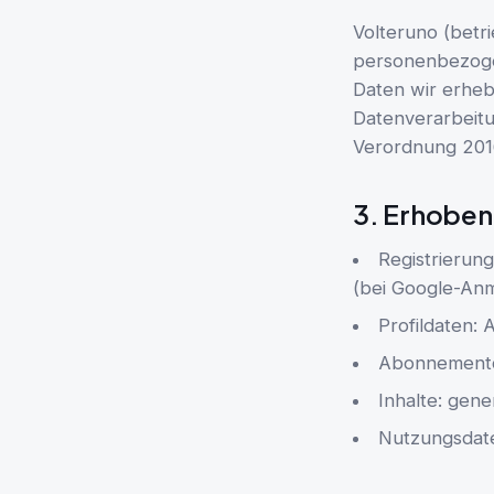
Volteruno (betr
personenbezogen
Daten wir erheb
Datenverarbeit
Verordnung 201
3. Erhoben
Registrierun
(bei Google-An
Profildaten:
Abonnementda
Inhalte: gene
Nutzungsdaten