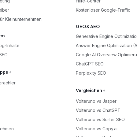
eting
Hilfe-Center
eiber
Kostenloser Google-Traffic
für Kleinunternehmen
GEO & AEO
rm
Generative Engine Optimizati
og-Inhalte
Answer Engine Optimization (
 SEO
Google AI Overview Optimier
ChatGPT SEO
uppe
Perplexity SEO
prachler
Vergleichen
Volteruno vs Jasper
Volteruno vs ChatGPT
Volteruno vs Surfer SEO
nehmen
Volteruno vs Copy.ai