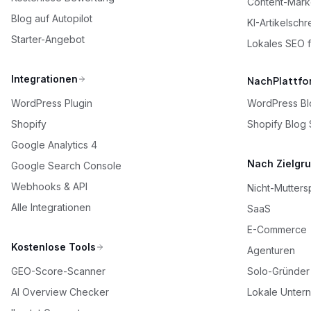
Content-Mark
Blog auf Autopilot
KI-Artikelschr
Starter-Angebot
Lokales SEO 
Integrationen
Nach Plattfo
WordPress Plugin
WordPress Bl
Shopify
Shopify Blog
Google Analytics 4
Nach Zielgr
Google Search Console
Webhooks & API
Nicht-Mutters
Alle Integrationen
SaaS
E-Commerce
Kostenlose Tools
Agenturen
GEO-Score-Scanner
Solo-Gründer
AI Overview Checker
Lokale Unter