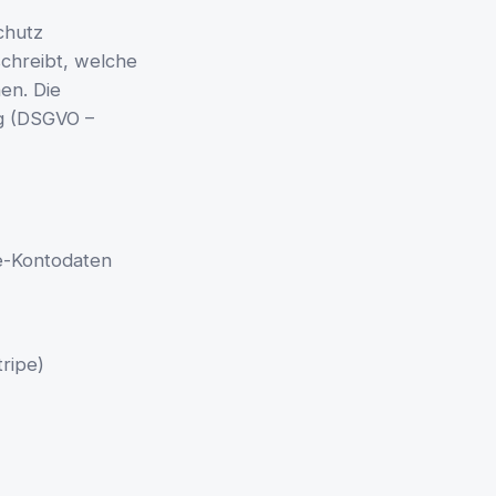
chutz
chreibt, welche
en. Die
g (DSGVO –
le-Kontodaten
ripe)