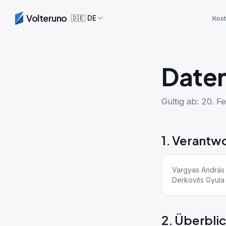
Volteruno
🇩🇪
DE
Kos
Daten
Gültig ab: 20. 
1. Verantwo
Vargyas András (
Derkovits Gyula
2. Überbli