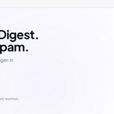
Digest.
 Spam.
ngen in
SGVO-konform