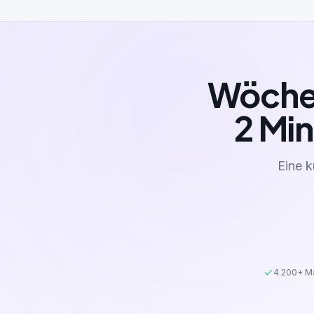
Wöchen
2 Min
Eine k
4.200+ Ma