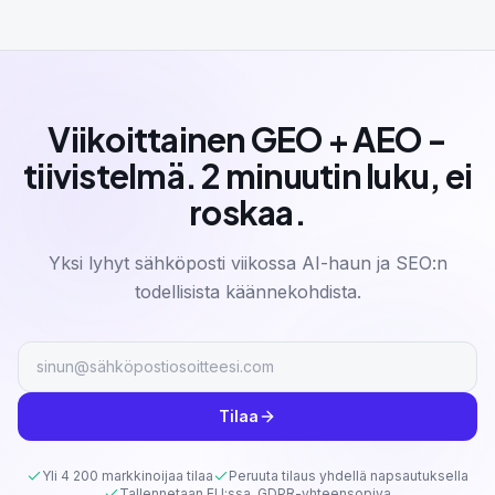
Viikoittainen GEO + AEO -
tiivistelmä. 2 minuutin luku, ei
roskaa.
Yksi lyhyt sähköposti viikossa AI-haun ja SEO:n
todellisista käännekohdista.
Tilaa
Yli 4 200 markkinoijaa tilaa
Peruuta tilaus yhdellä napsautuksella
Tallennetaan EU:ssa, GDPR-yhteensopiva