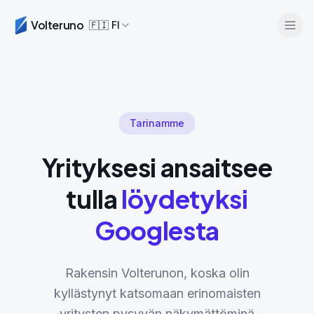
Volteruno
🇫🇮
FI
Tarinamme
Yrityksesi ansaitsee
tulla
löydetyksi
Kirjaudu sisään
Aloita ilmaiseksi
Googlesta
Rakensin Volterunon, koska olin
kyllästynyt katsomaan erinomaisten
yritysten pysyvän näkymättöminä