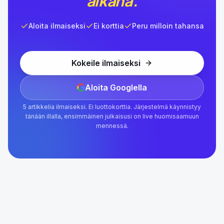
aikana.
Aloita ilmaiseksi
Ei korttia
Peru milloin tahansa
Kokeile ilmaiseksi
Aloita Googlella
5 artikkelia ilmaiseksi. Ei luottokorttia. Järjestelmä käynnistyy
tänään illalla, ensimmäinen julkaisusi on live huomisaamuun
mennessä.