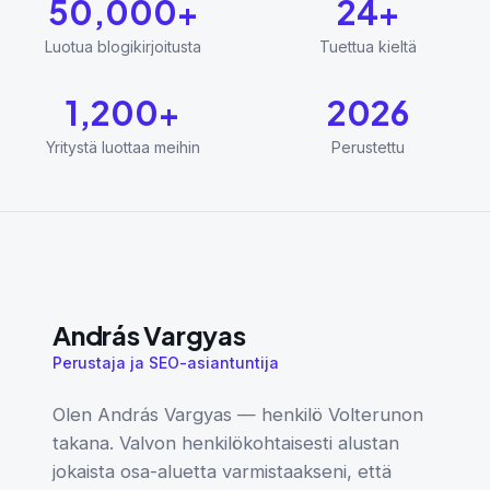
50,000+
24+
Luotua blogikirjoitusta
Tuettua kieltä
1,200+
2026
Yritystä luottaa meihin
Perustettu
András Vargyas
Perustaja ja SEO-asiantuntija
Olen András Vargyas — henkilö Volterunon
takana. Valvon henkilökohtaisesti alustan
jokaista osa-aluetta varmistaakseni, että