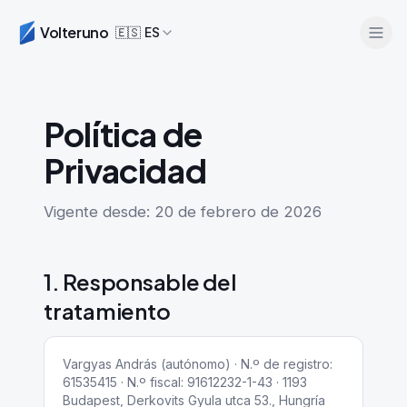
Volteruno
🇪🇸
ES
Política de
Privacidad
Vigente desde: 20 de febrero de 2026
Iniciar sesión
1. Responsable del
Empieza gratis
tratamiento
Vargyas András (autónomo) · N.º de registro:
61535415 · N.º fiscal: 91612232-1-43 · 1193
Budapest, Derkovits Gyula utca 53., Hungría