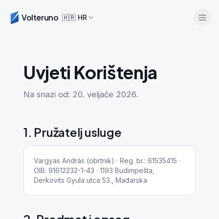
Volteruno
🇭🇷
HR
Uvjeti Korištenja
Na snazi od: 20. veljače 2026.
1. Pružatelj usluge
Prijava
Započni besplatno
Vargyas András (obrtnik) · Reg. br.: 61535415 ·
OIB: 91612232-1-43 · 1193 Budimpešta,
Derkovits Gyula utca 53., Mađarska