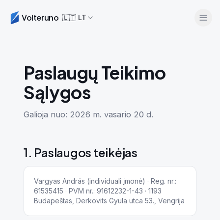
Volteruno
🇱🇹
LT
Paslaugų Teikimo
Sąlygos
Galioja nuo: 2026 m. vasario 20 d.
Prisijungti
1. Paslaugos teikėjas
Pradėti nemokamai
Vargyas András (individuali įmonė) · Reg. nr.:
61535415 · PVM nr.: 91612232-1-43 · 1193
Budapeštas, Derkovits Gyula utca 53., Vengrija