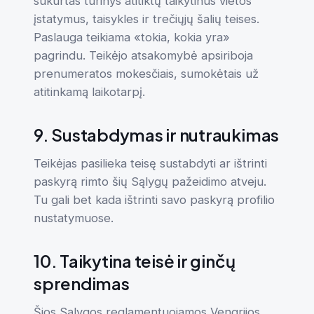
sukurtas turinys atitiktų taikytinus vietos
įstatymus, taisykles ir trečiųjų šalių teises.
Paslauga teikiama «tokia, kokia yra»
pagrindu. Teikėjo atsakomybė apsiriboja
prenumeratos mokesčiais, sumokėtais už
atitinkamą laikotarpį.
9. Sustabdymas ir nutraukimas
Teikėjas pasilieka teisę sustabdyti ar ištrinti
paskyrą rimto šių Sąlygų pažeidimo atveju.
Tu gali bet kada ištrinti savo paskyrą profilio
nustatymuose.
10. Taikytina teisė ir ginčų
sprendimas
Šios Sąlygos reglamentuojamos Vengrijos