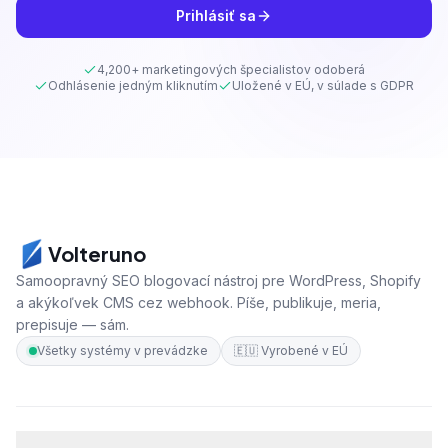
Prihlásiť sa
4,200+ marketingových špecialistov odoberá
Odhlásenie jedným kliknutím
Uložené v EÚ, v súlade s GDPR
Volteruno
Samoopravný SEO blogovací nástroj pre WordPress, Shopify
a akýkoľvek CMS cez webhook. Píše, publikuje, meria,
prepisuje — sám.
Všetky systémy v prevádzke
🇪🇺
Vyrobené v EÚ