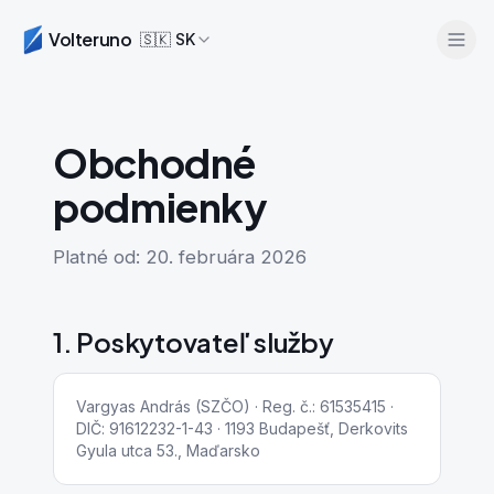
Volteruno
🇸🇰
SK
Obchodné
podmienky
Platné od: 20. februára 2026
Prihlásiť sa
1. Poskytovateľ služby
Začať zadarmo
Vargyas András (SZČO) · Reg. č.: 61535415 ·
DIČ: 91612232-1-43 · 1193 Budapešť, Derkovits
Gyula utca 53., Maďarsko