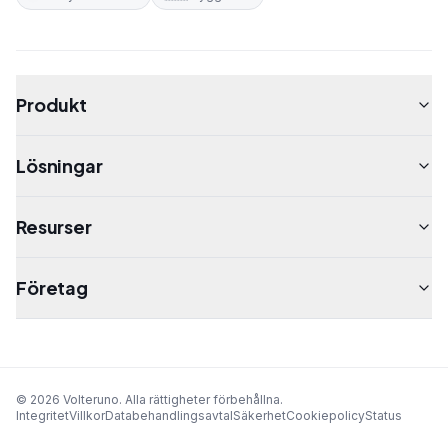
Produkt
Lösningar
Resurser
Företag
©
2026
Volteruno.
Alla rättigheter förbehållna.
Integritet
Villkor
Databehandlingsavtal
Säkerhet
Cookiepolicy
Status