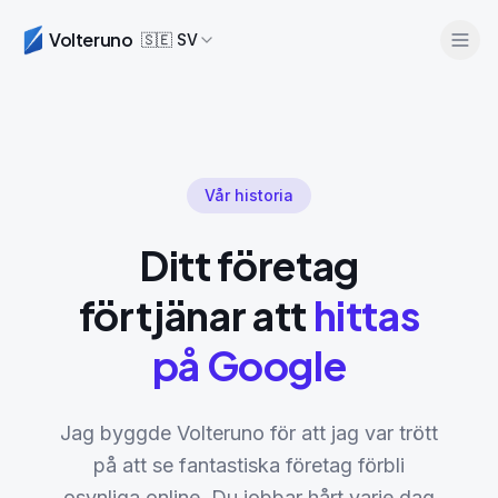
Volteruno
🇸🇪
SV
Vår historia
Ditt företag
förtjänar att
hittas
Logga in
Starta gratis
på Google
Jag byggde Volteruno för att jag var trött
på att se fantastiska företag förbli
osynliga online. Du jobbar hårt varje dag