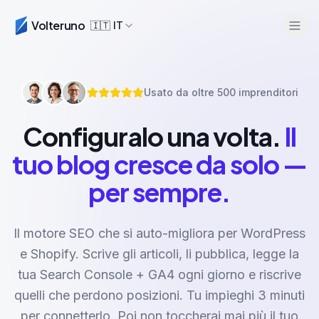
Volteruno
🇮🇹
IT
Usato da oltre 500 imprenditori
Configuralo una volta.
Il
tuo blog cresce da solo —
per sempre.
Accedi
Inizia Gratis
Il motore SEO che si auto-migliora per WordPress
e Shopify. Scrive gli articoli, li pubblica, legge la
tua Search Console + GA4 ogni giorno e riscrive
quelli che perdono posizioni. Tu impieghi 3 minuti
per connetterlo. Poi non toccherai mai più il tuo