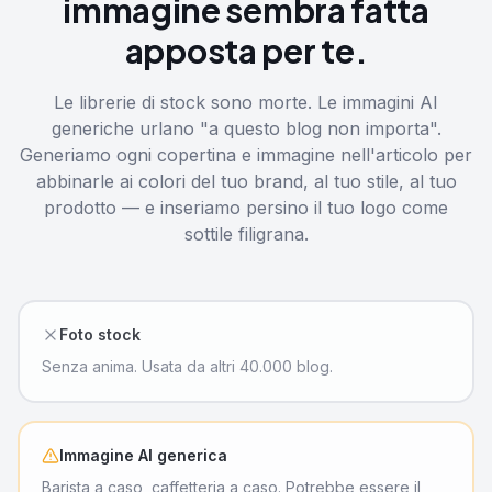
immagine sembra fatta
apposta per te.
Le librerie di stock sono morte. Le immagini AI
generiche urlano "a questo blog non importa".
Generiamo ogni copertina e immagine nell'articolo per
abbinarle ai colori del tuo brand, al tuo stile, al tuo
prodotto — e inseriamo persino il tuo logo come
sottile filigrana.
❌ GENERICA
Foto stock
Senza anima. Usata da altri 40.000 blog.
⚠️ FUORI TEMA
Immagine AI generica
Barista a caso, caffetteria a caso. Potrebbe essere il