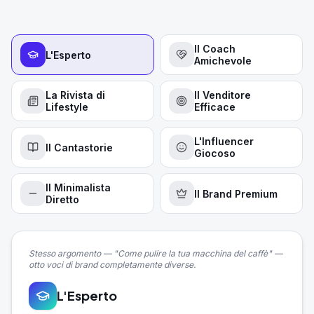
Il Coach
L'Esperto
Amichevole
La Rivista di
Il Venditore
Lifestyle
Efficace
L'Influencer
Il Cantastorie
Giocoso
Il Minimalista
Il Brand Premium
Diretto
Stesso argomento — "Come pulire la tua macchina del caffè" —
otto voci di brand completamente diverse.
L'Esperto