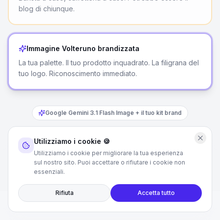
blog di chiunque.
✅ BRANDIZZATA
Immagine Volteruno brandizzata
La tua palette. Il tuo prodotto inquadrato. La filigrana del
tuo logo. Riconoscimento immediato.
Google Gemini 3.1 Flash Image + il tuo kit brand
Ogni immagine. Ogni articolo. Per sempre. Nessun
abbonamento di design necessario.
Utilizziamo i cookie 🍪
Utilizziamo i cookie per migliorare la tua esperienza
sul nostro sito. Puoi accettare o rifiutare i cookie non
essenziali.
Rifiuta
Accetta tutto