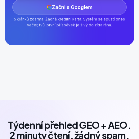
Začni s Googlem
5 článků zdarma. Žádná kreditní karta. Systém se spustí dnes
večer, tvůj první příspěvek je živý do zítra rána.
Týdenní přehled GEO + AEO.
2 minuty čtení, žádný spam.