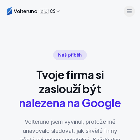
Volteruno
🇨🇿
CS
Náš příběh
Tvoje firma si
zaslouží být
Přihlásit se
Začni zdarma
nalezena na Google
Volteruno jsem vyvinul, protože mě
unavovalo sledovat, jak skvělé firmy
zůstávají online neviditelné. Každý den