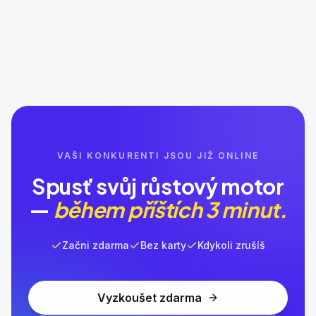
VAŠI KONKURENTI JSOU JIŽ ONLINE
Spusť svůj růstový motor
—
během příštích 3 minut.
Začni zdarma
Bez karty
Kdykoli zrušíš
Vyzkoušet zdarma