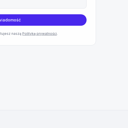
 wiadomość
ptujesz naszą
Politykę prywatności
.