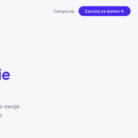
Zaloguj się
Zacznij za darmo
ie
o swoje
e.