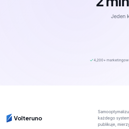
2 min
Jeden k
4,200+ marketingow
Samooptymalizują
Volteruno
każdego system
publikuje, mierz