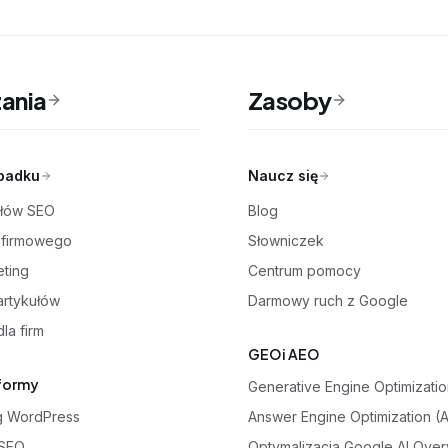
ania
Zasoby
padku
Naucz się
ułów SEO
Blog
a firmowego
Słowniczek
eting
Centrum pomocy
 artykułów
Darmowy ruch z Google
la firm
GEO i AEO
formy
Generative Engine Optimizati
og WordPress
Answer Engine Optimization (
 SEO
Optymalizacja Google AI Ove