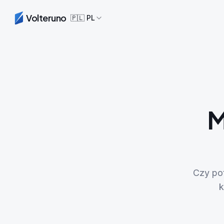
Volteruno
🇵🇱
PL
M
Czy po
k