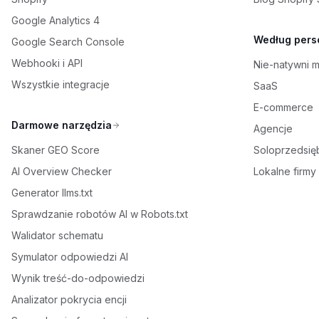
Google Analytics 4
Według pers
Google Search Console
Webhooki i API
Nie-natywni 
Wszystkie integracje
SaaS
E-commerce
Darmowe narzędzia
Agencje
Skaner GEO Score
Soloprzedsię
AI Overview Checker
Lokalne firmy
Generator llms.txt
Sprawdzanie robotów AI w Robots.txt
Walidator schematu
Symulator odpowiedzi AI
Wynik treść-do-odpowiedzi
Analizator pokrycia encji