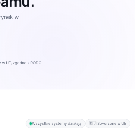
spamu.
 rynek w
 w UE, zgodne z RODO
Wszystkie systemy działają
🇪🇺
Stworzone w UE