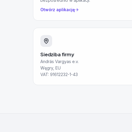
bezpośrednio w aplikacji.
Otwórz aplikację
Siedziba firmy
András Vargyas e.v.
Węgry, EU
VAT: 91612232-1-43