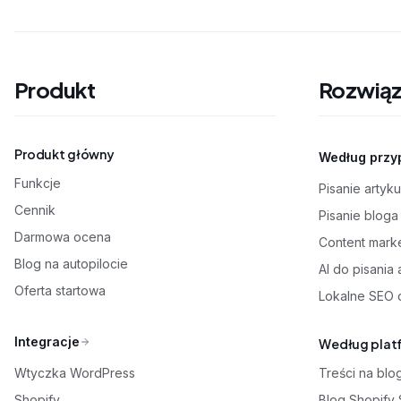
Produkt
Rozwiąz
Produkt główny
Według przy
Funkcje
Pisanie artyk
Cennik
Pisanie blog
Darmowa ocena
Content mark
Blog na autopilocie
AI do pisania
Oferta startowa
Lokalne SEO d
Integracje
Według plat
Wtyczka WordPress
Treści na bl
Shopify
Blog Shopify