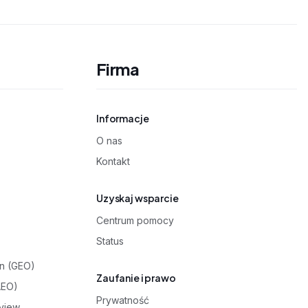
Firma
Informacje
O nas
Kontakt
Uzyskaj wsparcie
Centrum pomocy
Status
on (GEO)
Zaufanie i prawo
AEO)
Prywatność
rview